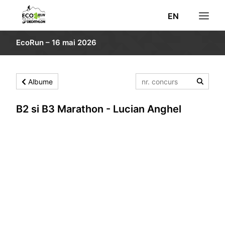
EN
EcoRun – 16 mai 2026
STIRI
INSCRIERI
Albume
REZULTATE
TRASEU
B2 si B3 Marathon - Lucian Anghel
INFORMATII
POZE
VOLUNTARI
DECATHLON
CAUTĂ