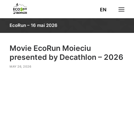
EN
EcoRun – 16 mai 2026
STIRI
INSCRIERI
Movie EcoRun Moieciu
REZULTATE
presented by Decathlon – 2026
TRASEU
MAY 26, 2026
INFORMATII
POZE
VOLUNTARI
DECATHLON
CAUTĂ