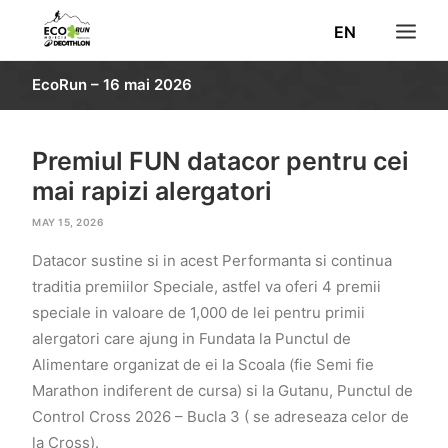
EN
EcoRun – 16 mai 2026
STIRI
INSCRIERI
Premiul FUN datacor pentru cei
REZULTATE
mai rapizi alergatori
TRASEU
MAY 15, 2026
INFORMATII
Datacor sustine si in acest Performanta si continua
POZE
traditia premiilor Speciale, astfel va oferi 4 premii
speciale in valoare de 1,000 de lei pentru primii
VOLUNTARI
alergatori care ajung in Fundata la Punctul de
DECATHLON
Alimentare organizat de ei la Scoala (fie Semi fie
CAUTĂ
Marathon indiferent de cursa) si la Gutanu, Punctul de
Control Cross 2026 – Bucla 3 ( se adreseaza celor de
la Cross).