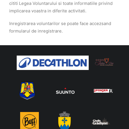
cititi Legea Voluntarului si toate informatiile privind
implicarea voastra in diferite activitati.
Inregistrarea voluntarilor se poate face accezsand
formularul de inregistrare.