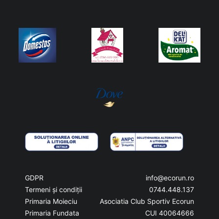
GDPR
info@ecorun.ro
Termeni și condiții
0744.448.137
Primaria Moieciu
Asociatia Club Sportiv Ecorun
Primaria Fundata
CUI 40064666