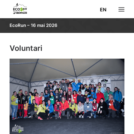
EN
EcoRun – 16 mai 2026
STIRI
INSCRIERI
Voluntari
REZULTATE
TRASEU
INFORMATII
POZE
VOLUNTARI
DECATHLON
CAUTĂ