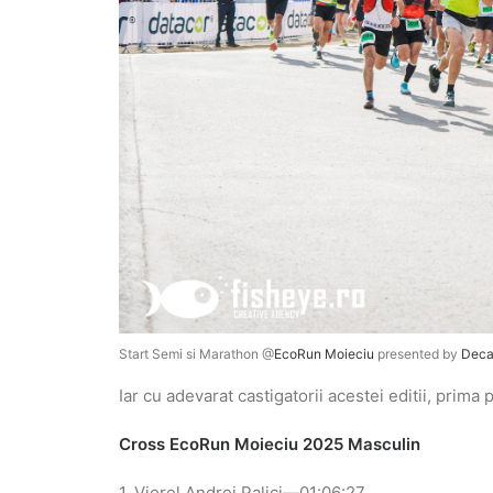
Start Semi si Marathon @
EcoRun Moieciu
presented by
Deca
Iar cu adevarat castigatorii acestei editii, prim
Cross EcoRun Moieciu 2025 Masculin
1. Viorel Andrei Palici—01:06:27