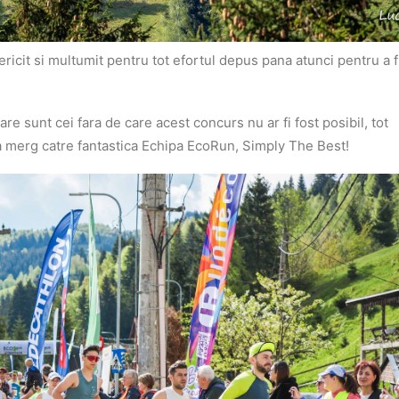
fericit si multumit pentru tot efortul depus pana atunci pentru a fi
zare sunt cei fara de care acest concurs nu ar fi fost posibil, tot
ra merg catre fantastica Echipa EcoRun, Simply The Best!