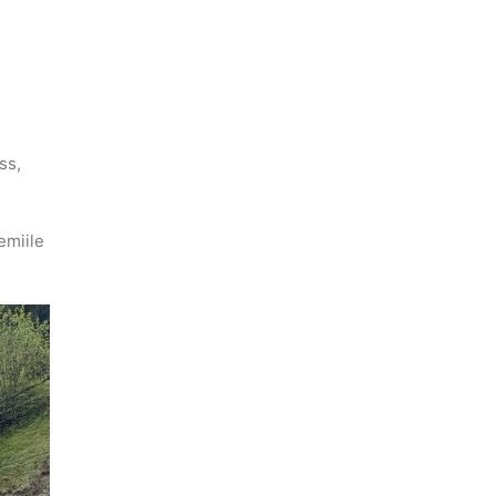
ss,
emiile