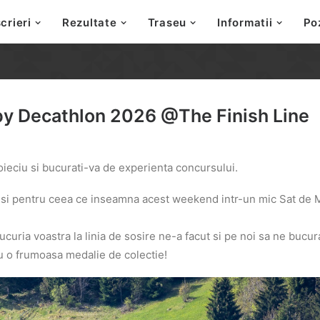
crieri
Rezultate
Traseu
Informatii
Po
by Decathlon 2026 @The Finish Line
ieciu si bucurati-va de experienta concursului.
 si pentru ceea ce inseamna acest weekend intr-un mic Sat de 
curia voastra la linia de sosire ne-a facut si pe noi sa ne bucu
cu o frumoasa medalie de colectie!