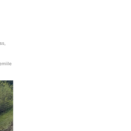
ss,
emiile