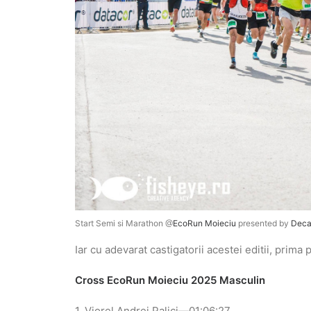
Start Semi si Marathon @
EcoRun Moieciu
presented by
Deca
Iar cu adevarat castigatorii acestei editii, prim
Cross EcoRun Moieciu 2025 Masculin
1. Viorel Andrei Palici—01:06:27