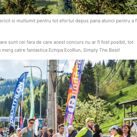
fericit si multumit pentru tot efortul depus pana atunci pentru a fi
zare sunt cei fara de care acest concurs nu ar fi fost posibil, tot
ra merg catre fantastica Echipa EcoRun, Simply The Best!