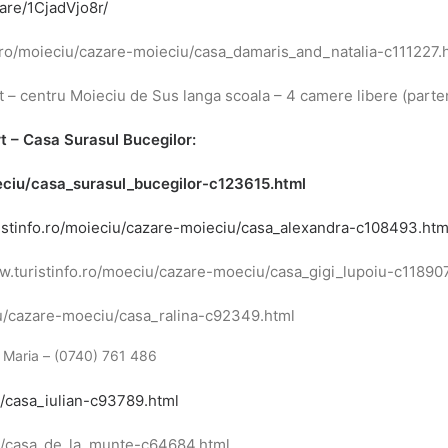
are/1CjadVjo8r/
o.ro/moieciu/cazare-moieciu/casa_damaris_and_natalia-c111227.
– centru Moieciu de Sus langa scoala – 4 camere libere (parte
rt – Casa Surasul Bucegilor:
eciu/casa_surasul_bucegilor-c123615.html
istinfo.ro/moieciu/cazare-moieciu/casa_alexandra-c108493.htm
www.turistinfo.ro/moeciu/cazare-moeciu/casa_gigi_lupoiu-c11890
iu/cazare-moeciu/casa_ralina-c92349.html
 Maria – (0740) 761 486
u/casa_iulian-c93789.html
iu/casa_de_la_munte-c64684.html