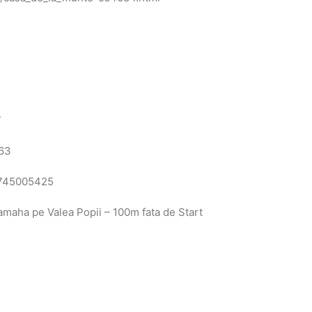
7
863
 0745005425
aha pe Valea Popii – 100m fata de Start