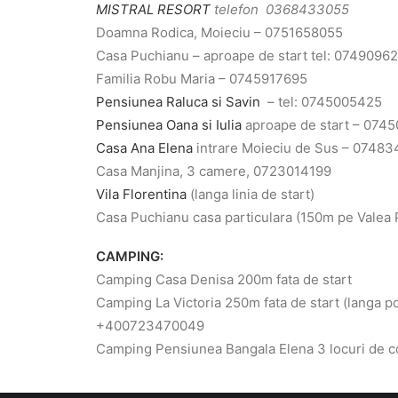
MISTRAL RESORT
telefon 0368433055
Doamna Rodica, Moieciu – 0751658055
Casa Puchianu – aproape de start tel: 0749096
Familia Robu Maria – 0745917695
Pensiunea Raluca si Savin
– tel: 0745005425
Pensiunea Oana si Iulia
aproape de start – 074
Casa Ana Elena
intrare Moieciu de Sus – 0748
Casa Manjina, 3 camere, 0723014199
Vila Florentina
(langa linia de start)
Casa Puchianu casa particulara (150m pe Valea 
CAMPING:
Camping Casa Denisa 200m fata de start
Camping La Victoria 250m fata de start (langa p
+400723470049
Camping Pensiunea Bangala Elena 3 locuri de co