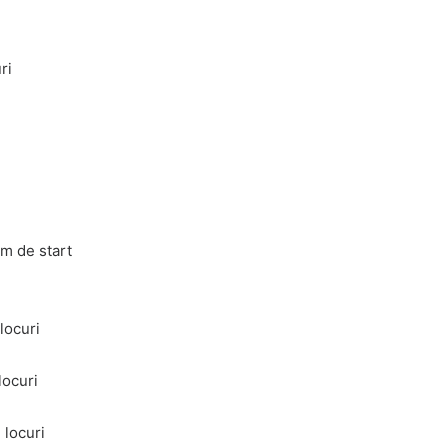
ri
km de start
locuri
locuri
 locuri