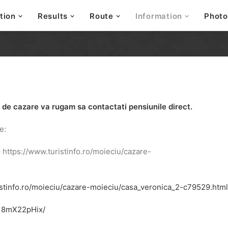
tion
Results
Route
Information
Photo
 de cazare va rugam sa contactati pensiunile direct.
e:
 https://www.turistinfo.ro/moieciu/cazare-
istinfo.ro/moieciu/cazare-moieciu/casa_veronica_2-c79529.html
/18mX22pHix/