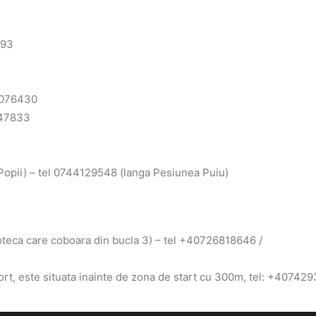
293
5076430
347833
Popii) – tel 0744129548 (langa Pesiunea Puiu)
oteca care coboara din bucla 3) – tel +40726818646 /
rt, este situata inainte de zona de start cu 300m, tel: +40742