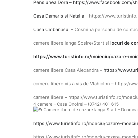
Pensiunea Dora – https://www.facebook.com/sh
Casa Damaris si Natalia
– https://www.turistinf
Casa Ciobanasul
– Cosmina persoana de contact 
camere libere langa Sosire/Start si
locuri de co
https://www.turistinfo.ro/moieciu/cazare-moi
camere libere Casa Alexandra –
https://www.tur
camere libere vis a vis de VlahiaInn – https://
camere libere – https://www.turistinfo.ro/moec
4 camere – Casa Onofrei – (0742) 401 615
Camere libere de cazare langa Start – Doamna
https://www.turistinfo.ro/moeciu/cazare-moeci
https://www.turistinfo.ro/moeciu/cazare-moec