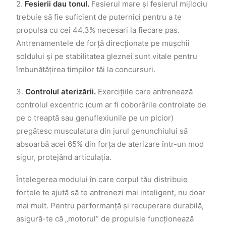
2.
Fesierii dau tonul.
Fesierul mare și fesierul mijlociu
trebuie să fie suficient de puternici pentru a te
propulsa cu cei 44.3% necesari la fiecare pas.
Antrenamentele de forță direcționate pe mușchii
șoldului și pe stabilitatea gleznei sunt vitale pentru
îmbunătățirea timpilor tăi la concursuri.
3.
Controlul aterizării.
Exercițiile care antrenează
controlul excentric (cum ar fi coborârile controlate de
pe o treaptă sau genuflexiunile pe un picior)
pregătesc musculatura din jurul genunchiului să
absoarbă acei 65% din forța de aterizare într-un mod
sigur, protejând articulația.
Înțelegerea modului în care corpul tău distribuie
forțele te ajută să te antrenezi mai inteligent, nu doar
mai mult. Pentru performanță și recuperare durabilă,
asigură-te că „motorul” de propulsie funcționează