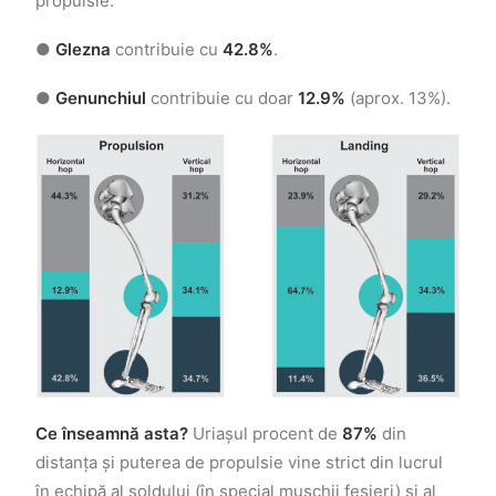
propulsie.
●
Glezna
contribuie cu
42.8%
.
●
Genunchiul
contribuie cu doar
12.9%
(aprox. 13%).
Ce înseamnă asta?
Uriașul procent de
87%
din
distanța și puterea de propulsie vine strict din lucrul
în echipă al șoldului (în special mușchii fesieri) și al