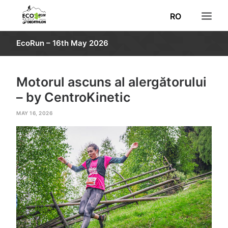
RO
EcoRun – 16th May 2026
NEWS
REGISTRATION
Motorul ascuns al alergătorului
RESULTS
– by CentroKinetic
ROUTE
MAY 16, 2026
INFORMATION
PHOTO
VOLUNTEERS
DECATHLON
SEARCH