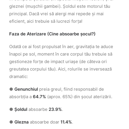
gleznei (mușchii gambei). Șoldul este motorul tău
principal. Dacă vrei să alergi mai repede și mai
eficient, aici trebuie să lucrezi forța!
Faza de Aterizare (Cine absoarbe șocul?)
Odată ce ai fost propulsat în aer, gravitația te aduce
înapoi pe sol, moment în care corpul tău trebuie să
gestioneze forțe de impact uriașe (de câteva ori
greutatea corpului tău). Aici, rolurile se inversează
dramatic:
●
Genunchiul
preia greul, fiind responsabil de
absorbția a
64.7%
(aprox. 65%) din șocul aterizării.
●
Șoldul
absoarbe
23.9%
.
●
Glezna
absoarbe doar
11.4%
.