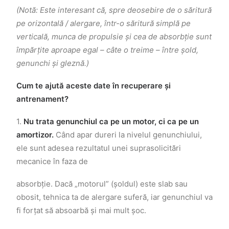
(Notă: Este interesant că, spre deosebire de o săritură
pe orizontală / alergare, într-o săritură simplă pe
verticală, munca de propulsie și cea de absorbție sunt
împărțite aproape egal – câte o treime – între șold,
genunchi și gleznă.)
Cum te ajută aceste date în recuperare și
antrenament?
1.
Nu trata genunchiul ca pe un motor, ci ca pe un
amortizor.
Când apar dureri la nivelul genunchiului,
ele sunt adesea rezultatul unei suprasolicitări
mecanice în faza de
absorbție. Dacă „motorul” (șoldul) este slab sau
obosit, tehnica ta de alergare suferă, iar genunchiul va
fi forțat să absoarbă și mai mult șoc.