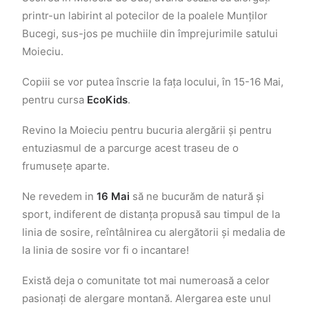
printr-un labirint al potecilor de la poalele Munților
Bucegi, sus-jos pe muchiile din împrejurimile satului
Moieciu.
Copiii se vor putea înscrie la fața locului, în 15-16 Mai,
pentru cursa
EcoKids
.
Revino la Moieciu pentru bucuria alergării și pentru
entuziasmul de a parcurge acest traseu de o
frumusețe aparte.
Ne revedem in
16 Mai
să ne bucurăm de natură și
sport, indiferent de distanța propusă sau timpul de la
linia de sosire, reîntâlnirea cu alergătorii și medalia de
la linia de sosire vor fi o incantare!
Există deja o comunitate tot mai numeroasă a celor
pasionați de alergare montană. Alergarea este unul