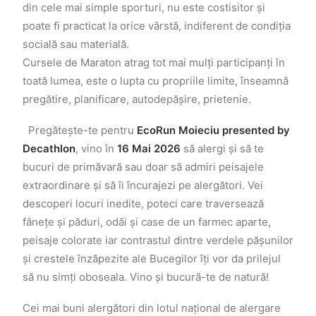
din cele mai simple sporturi, nu este costisitor și
poate fi practicat la orice vârstă, indiferent de condiția
socială sau materială.
Cursele de Maraton atrag tot mai mulți participanți în
toată lumea, este o lupta cu propriile limite, înseamnă
pregătire, planificare, autodepășire, prietenie.
Pregătește-te pentru
EcoRun Moieciu presented by
Decathlon
, vino în
16 Mai 2026
să alergi și să te
bucuri de primăvară sau doar să admiri peisajele
extraordinare și să îi încurajezi pe alergători. Vei
descoperi locuri inedite, poteci care traversează
fânețe și păduri, odăi și case de un farmec aparte,
peisaje colorate iar contrastul dintre verdele pășunilor
și crestele înzăpezite ale Bucegilor îți vor da prilejul
să nu simți oboseala. Vino și bucură-te de natură!
Cei mai buni alergători din lotul național de alergare