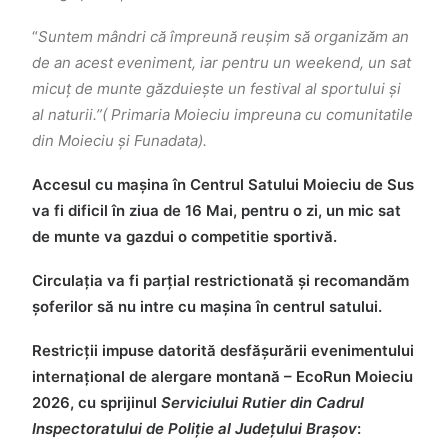
“
Suntem mândri că împreună reușim să organizăm an
de an acest eveniment, iar pentru un weekend, un sat
micuț de munte găzduiește un festival al sportului și
al naturii.”( Primaria Moieciu impreuna cu comunitatile
din Moieciu și Funadata).
Accesul cu mașina în Centrul Satului Moieciu de Sus
va fi dificil în ziua de 16 Mai, pentru o zi, un mic sat
de munte va gazdui o competitie sportivă.
Circulația va fi parțial restrictionată și recomandăm
șoferilor să nu intre cu mașina în centrul satului.
Restricții impuse datorită desfășurării evenimentului
internațional de alergare montană – EcoRun Moieciu
2026, cu sprijinul
Serviciului Rutier din Cadrul
Inspectoratului de Poliție al Județului Brașov
: