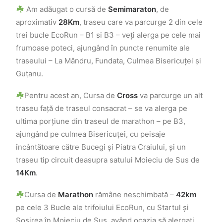
Am adăugat o cursă de
Semimaraton
, de
aproximativ
28Km
, traseu care va parcurge 2 din cele
trei bucle EcoRun – B1 si B3 – veți alerga pe cele mai
frumoase poteci, ajungând în puncte renumite ale
traseului – La Mândru, Fundata, Culmea Bisericuței și
Guțanu.
Pentru acest an, Cursa de
Cross
va parcurge un alt
traseu față de traseul consacrat – se va alerga pe
ultima porțiune din traseul de marathon – pe B3,
ajungând pe culmea Bisericuței, cu peisaje
încântătoare către Bucegi și Piatra Craiului, și un
traseu tip circuit deasupra satului Moieciu de Sus de
14Km
.
Cursa de
Marathon
rămâne neschimbată –
42km
pe cele 3 Bucle ale trifoiului EcoRun, cu Startul și
Sosirea în Moieciu de Sus, având ocazia să alergați