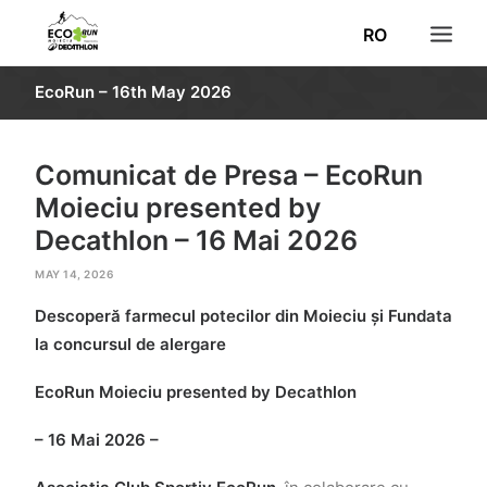
RO
EcoRun – 16th May 2026
NEWS
REGISTRATION
Comunicat de Presa – EcoRun
RESULTS
Moieciu presented by
ROUTE
Decathlon – 16 Mai 2026
INFORMATION
MAY 14, 2026
PHOTO
Descoperă farmecul potecilor din Moieciu și Fundata
VOLUNTEERS
la concursul de alergare
DECATHLON
EcoRun Moieciu presented by Decathlon
SEARCH
– 16 Mai 2026 –