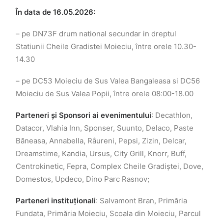
În data de 16.05.2026:
– pe DN73F drum national secundar in dreptul
Statiunii Cheile Gradistei Moieciu, între orele
10.30-
14.30
–
pe DC53 Moieciu de Sus Valea Bangaleasa si DC56
Moieciu de Sus Valea Popii, între orele
08:00-18.00
Parteneri și Sponsori ai evenimentului
: Decathlon,
Datacor, Vlahia Inn, Sponser, Suunto, Delaco, Paste
Băneasa, Annabella, Râureni, Pepsi, Zizin, Delcar,
Dreamstime, Kandia, Ursus, City Grill, Knorr, Buff,
Centrokinetic, Fepra, Complex Cheile Gradiștei, Dove,
Domestos, Updeco, Dino Parc Rasnov;
Parteneri instituționali
: Salvamont Bran, Primăria
Fundata, Primăria Moieciu, Scoala din Moieciu, Parcul