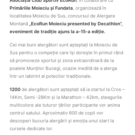
Asociația Club Sportiv EcoRun
, în colaborare cu
Primăriile Moieciu și Fundata
, organizează în
localitatea Moieciu de Sus, concursul de Alergare
Montană
„EcoRun Moieciu presented by Decathlon”,
eveniment de tradiție ajuns la a-15-a ediție.
Cei mai buni alergători sunt așteptați la Moieciu de
Sus pentru o compeție care își dorește în primul rând
să promoveze sportul și zona extraordinară de la
poalele Munților Bucegi, ocazie inedită de a alerga
într-un labirint al potecilor tradiționale.
1200
de alergători sunt așteptați să ia startul la Cros –
14Km, Semi -28Km și la Marathon – 42km, steagurile
multicolore ale tuturor țărilor participante vor anima
centrul satului. Aproximativ 600 de copii vor
descoperi bucuria alergării și emoția unui start la
cursele dedicate lor.